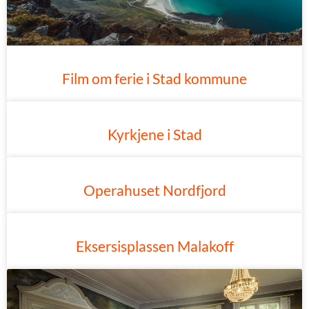
Film om ferie i Stad kommune
Kyrkjene i Stad
Operahuset Nordfjord
Eksersisplassen Malakoff