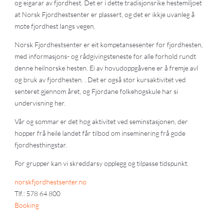
og eigarar av fjordhest. Det er i dette tradisjonsrike hestemiljøet
at Norsk Fjordhestsenter er plassert, og det er ikkje uvanleg å
møte fjordhest langs vegen.
Norsk Fjordhestsenter er eit kompetansesenter for fjordhesten,
med informasjons- og rådgivingsteneste for alle forhold rundt
denne heilnorske hesten. Ei av hovudoppgåvene er å fremje avl
og bruk av fjordhesten. . Det er også stor kursaktivitet ved
senteret gjennom året, og Fjordane folkehøgskule har si
undervisning her.
Vår og sommar er det høg aktivitet ved seminstasjonen, der
hopper frå heile landet får tilbod om inseminering frå gode
fjordhesthingstar.
For grupper kan vi skreddarsy opplegg og tilpasse tidspunkt.
norskfjordhestsenter.no
Tlf.: 578 64 800
Booking