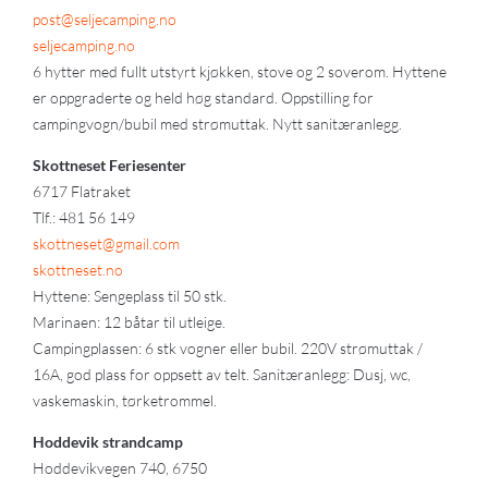
post@seljecamping.no
seljecamping.no
6 hytter med fullt utstyrt kjøkken, stove og 2 soverom. Hyttene
er oppgraderte og held høg standard. Oppstilling for
campingvogn/bubil med strømuttak. Nytt sanitæranlegg.
Skottneset Feriesenter
6717 Flatraket
Tlf.: 481 56 149
skottneset@gmail.com
skottneset.no
Hyttene: Sengeplass til 50 stk.
Marinaen: 12 båtar til utleige.
Campingplassen: 6 stk vogner eller bubil. 220V strømuttak /
16A, god plass for oppsett av telt. Sanitæranlegg: Dusj, wc,
vaskemaskin, tørketrommel.
Hoddevik strandcamp
Hoddevikvegen 740, 6750