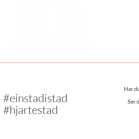
Har du
#einstadistad
Ser 
#hjartestad