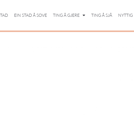
STAD
EIN STAD Å SOVE
TING Å GJERE
TING Å SJÅ
NYTTIG